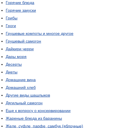
Горячие блюда
Горячие закуски
Грибы
Гроги
Грушевые компоты и многое другое
Грушевый самогон
Дайкири черри
Дары моря
Десерты
Диеты
Домашние вина
Домашний хлеб
Другие виды шашлыков
Дягильный самогон
Еще к вопросу о консервировании
Жареные блюда из баранины
Желе, суфле, парфе, самбук (яблочные)