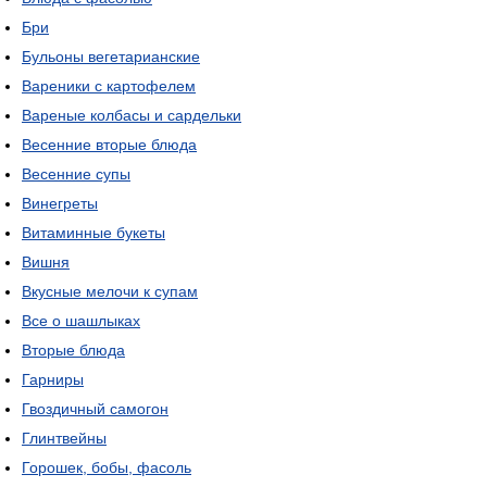
Бри
Бульоны вегетарианские
Вареники с картофелем
Вареные колбасы и сардельки
Весенние вторые блюда
Весенние супы
Винегреты
Витаминные букеты
Вишня
Вкусные мелочи к супам
Все о шашлыках
Вторые блюда
Гарниры
Гвоздичный самогон
Глинтвейны
Горошек, бобы, фасоль