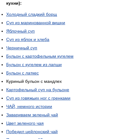
кухни):
Холодный сладкий борщ
Суп из маринованной вишни
Яблочный суп
Суп из яблок и хлеба
Черничный суп
Бульон с картофельным кугелем
Бульон с кугелем из лапши
Бульон с латкес
Куриный бульон с мандлех
Картофельный суп на бульоне
Суп из говяжьих ног с гренками
ЧАЙ, немного истории
Завариваем зеленый чай
Цвет зеленого чая
Победил цейлонский чай