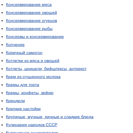
Консервирование мяса
Консервирование овощей
Консервирование огурцов
Консервирование рыбы
Консервы и консервирование
Копчение
Коричный самогон
Котлетки из мяса и овощей
Котлеты, шницели, бифштексы, антрекот
Крем из сгущенного молока
Кремы для торта
Кремы, конфеты, зефир
Крендели
Крепкие настойки
Крупяные, мучные, яичные и сладкие блюда
Кулинария народов СССР
Кулинарная энциклопедия