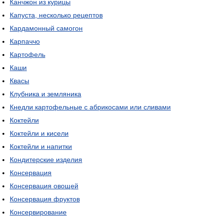
Канчжон из курицы
Капуста, несколько рецептов
Кардамонный самогон
Карпаччо
Картофель
Каши
Квасы
Клубника и земляника
Кнедли картофельные с абрикосами или сливами
Коктейли
Коктейли и кисели
Коктейли и напитки
Кондитерские изделия
Консервация
Консервация овощей
Консервация фруктов
Консервирование