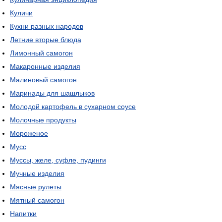
Куличи
Кухни разных народов
Летние вторые блюда
Лимонный самогон
Макаронные изделия
Малиновый самогон
Маринады для шашлыков
Молодой картофель в сухарном соусе
Молочные продукты
Мороженое
Мусс
Муссы, желе, суфле, пудинги
Мучные изделия
Мясные рулеты
Мятный самогон
Напитки