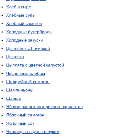
Хлеб в сыре
Хлебные супы
Хлебный самогон
Холодные бутерброды
Холодные закуски
Цыплеhок с hачиhкой
Цыплята
Цыплята с цветной капустой
Чесночные хлебцы
Шалфейный самогон
Шампиньоны
Шаньги
Яблоки, много интересных вариантов
Яблочный самогон
Яблочный сок
Яичница-глазунья с луком